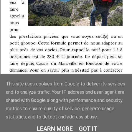
eux à
faire
appel à
nous
pour
des prestations privées, que vous soyez seul(e) ou en
petit groupe. Cette formule permet de nous adapter au
plus près de vos envies. Pour rappel le tarif pour 1 à 8
personnes est de 280 € la journée. Le départ peut se
faire depuis Cassis ou Marseille en fonction de votre
demande. Pour en savoir plus n'hésitez pas à contacter
Cédric directement au 06 68 30 76 04 ou par
calanques.rando@gmail.com
This site uses cookies from Google to deliver its services
mail
and to analyze traffic. Your IP address and user-agent are
shared with Google along with performance and security
metrics to ensure quality of service, generate usage
statistics, and to detect and address abuse.
LEARN MORE
GOT IT